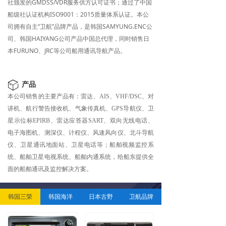
社颁发的GMDSS/VDR服务供方认可证书；通过了中国
船级社认证机构ISO9001：2015质量体系认证。本公
司拥有自主“卫航”品牌产品，是韩国SAMYUNG.ENC公
司、韩国HAIYANG公司产品中国总代理，同时销售日
本FURUNO、JRC等公司船用通讯导航产品。
ꁦ
产品
本公司销售的主要产品有：雷达、AIS、VHF/DSC、对
讲机、航行警告接收机、气象传真机、GPS导航仪、卫
星示位标EPIRB、雷达应答器SART、双向无线电话、
电子海图机、测深仪、计程仪、风速风向仪、北斗导航
仪、卫星通讯地面站、卫星电话等；船舶视频监控系
统、船舶卫星电视系统、船舶内通系统，给船东提供全
面的船舶通讯及监控解决方案。
韩国三荣
韩国海洋
日本古野
卫航品牌