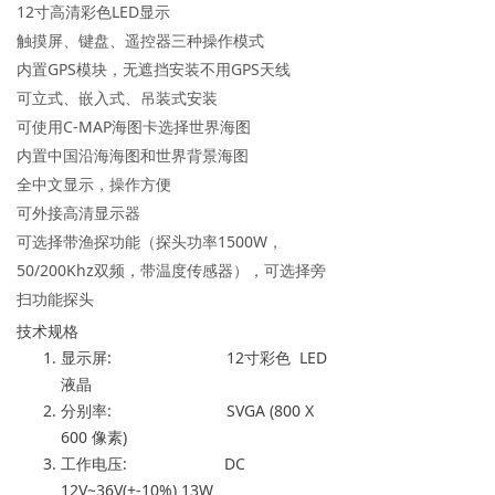
12寸高清彩色LED显示
触摸屏、键盘、遥控器三种操作模式
内置GPS模块，无遮挡安装不用GPS天线
可立式、嵌入式、吊装式安装
可使用C-MAP海图卡选择世界海图
内置中国沿海海图和世界背景海图
全中文显示，操作方便
可外接高清显示器
可选择带渔探功能（探头功率1500W，
50/200Khz双频，带温度传感器），可选择旁
扫功能探头
技术规格
显示屏: 12寸彩色 LED
液晶
分别率: SVGA (800 X
600 像素)
工作电压: DC
12V~36V(+-10%) 13W