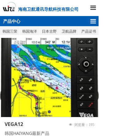
끀
海南卫航通讯导航科技有限公司
끀
产品中心
韩国三荣
韩国海洋
日本古野
卫航品牌
产品证书
VEGA12
넶
浏览量：
195
韩国HAIYANG最新产品